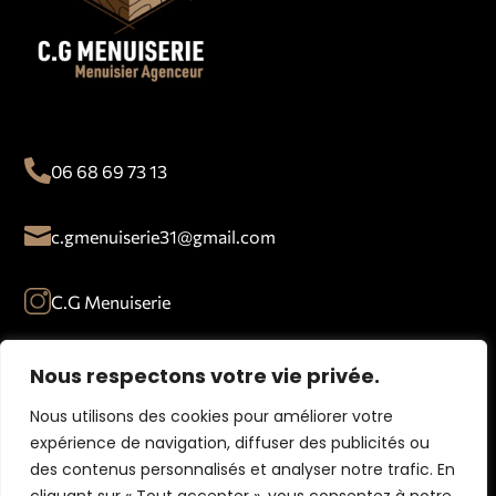

06 68 69 73 13

c.gmenuiserie31@gmail.com
C.G Menuiserie

33 avenue de Labrioulette, 31220 Cazères
Nous respectons votre vie privée.
Nous utilisons des cookies pour améliorer votre

Lundi-Vendredi : 8h – 19h
expérience de navigation, diffuser des publicités ou
des contenus personnalisés et analyser notre trafic. En