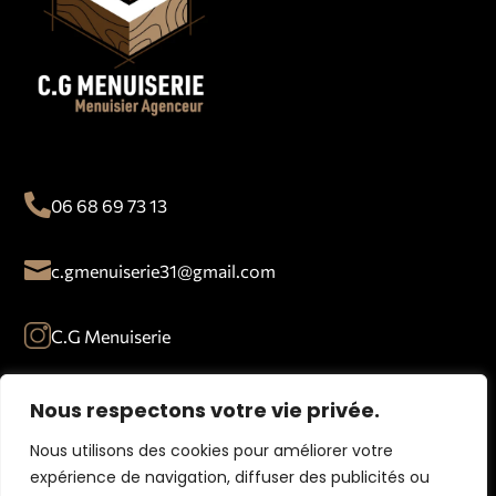

06 68 69 73 13

c.gmenuiserie31@gmail.com
C.G Menuiserie

33 avenue de Labrioulette, 31220 Cazères
Nous respectons votre vie privée.
Nous utilisons des cookies pour améliorer votre

Lundi-Vendredi : 8h – 19h
expérience de navigation, diffuser des publicités ou